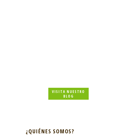
Beneficios del carbonato de magnesio
MARCH 30, 2025
Ácido hialurónico: qué es, para qué
sirve y sus beneficios
MARCH 1, 2025
VISITA NUESTRO
BLOG
¿QUIÉNES SOMOS?