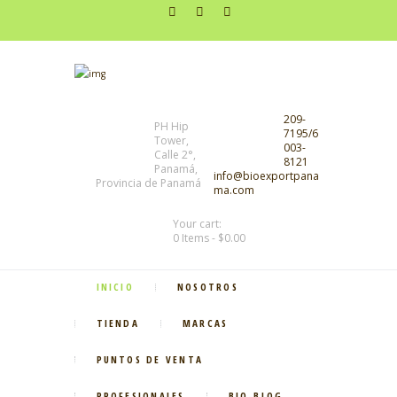
209-
PH Hip
7195/6
Tower,
003-
Calle 2°,
8121
Panamá,
info@bioexportpana
Provincia de Panamá
ma.com
Your cart:
0 Items
-
$0.00
INICIO
NOSOTROS
TIENDA
MARCAS
PUNTOS DE VENTA
PROFESIONALES
BIO-BLOG