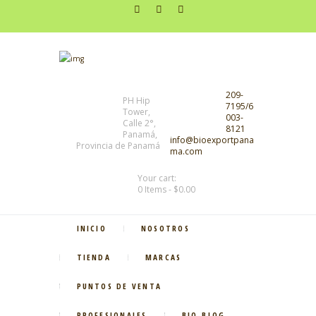
209-
PH Hip
7195/6
Tower,
003-
Calle 2°,
8121
Panamá,
info@bioexportpana
Provincia de Panamá
ma.com
Your cart:
0 Items
-
$0.00
INICIO
NOSOTROS
TIENDA
MARCAS
PUNTOS DE VENTA
PROFESIONALES
BIO-BLOG