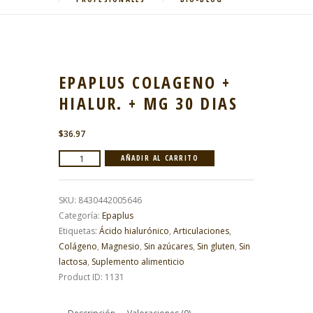
EPAPLUS COLAGENO +
HIALUR. + MG 30 DIAS
$
36.97
EPAPLUS
AÑADIR AL CARRITO
COLAGENO
+
SKU:
8430442005646
HIALUR.
Categoría:
Epaplus
+
Etiquetas:
Ácido hialurónico
,
Articulaciones
,
MG
Colágeno
,
Magnesio
,
Sin azúcares
,
Sin gluten
,
Sin
30
lactosa
,
Suplemento alimenticio
DIAS
Product ID:
1131
cantidad